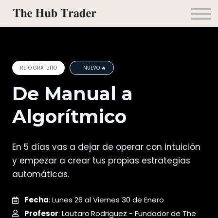
Mentorías
Alianzas
Contacto
Ingresar
RETO GRATUITO
NUEVO 🔥
De Manual a
Algorítmico
En 5 días vas a dejar de operar con intuición
y empezar a crear tus propias estrategias
automáticas.
Fecha
: Lunes 26 al Viernes 30 de Enero
Profesor
: Lautaro
Rodriguez - Fundador de The