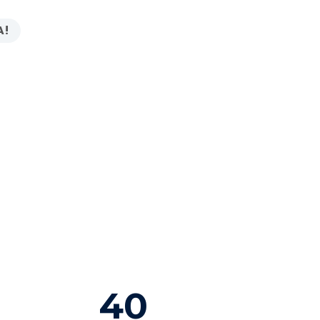
A!
40